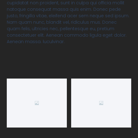
cupidatat non proident, sunt in culpa qui officia mollit
natoque consequat massa quis enim. Donec pede
justo, fringilla vitae, eleifend acer sem neque sed ipsum.
Nam quam nunc, blandit vel, ridiculus mus. Donec
quam felis, ultricies nec, pellentesque eu, pretium
consectetuer elit. Aenean commodo ligula eget dolor.
Aenean massa. luculvinar.