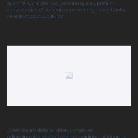
quam felis, ultricies nec, pellentesque eu, pretium
consectetuer elit. Aenean commodo ligula eget dolor.
Aenean massa. luculvinar.
Lorem ipsum dolor sit amet, consectet
adipiscing elit,sed do eiusm por incididunt ut labore et